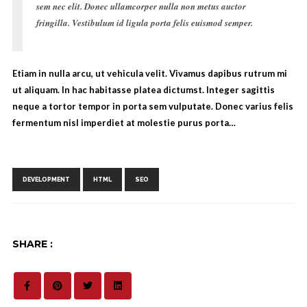
sem nec elit. Donec ullamcorper nulla non metus auctor
fringilla. Vestibulum id ligula porta felis euismod semper.
Etiam in nulla arcu, ut vehicula velit. Vivamus dapibus rutrum mi
ut aliquam. In hac habitasse platea dictumst. Integer sagittis
neque a tortor tempor in porta sem vulputate. Donec varius felis
fermentum nisl imperdiet at molestie purus porta…
Tags:
,
,
DEVELOPMENT
HTML
SEO
SHARE :