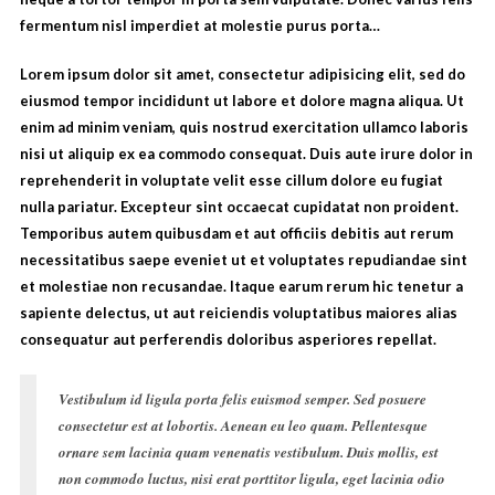
fermentum nisl imperdiet at molestie purus porta…
Lorem ipsum dolor sit amet, consectetur adipisicing elit, sed do
eiusmod tempor incididunt ut labore et dolore magna aliqua. Ut
enim ad minim veniam, quis nostrud exercitation ullamco laboris
nisi ut aliquip ex ea commodo consequat. Duis aute irure dolor in
reprehenderit in voluptate velit esse cillum dolore eu fugiat
nulla pariatur. Excepteur sint occaecat cupidatat non proident.
Temporibus autem quibusdam et aut officiis debitis aut rerum
necessitatibus saepe eveniet ut et voluptates repudiandae sint
et molestiae non recusandae. Itaque earum rerum hic tenetur a
sapiente delectus, ut aut reiciendis voluptatibus maiores alias
consequatur aut perferendis doloribus asperiores repellat.
Vestibulum id ligula porta felis euismod semper. Sed posuere
consectetur est at lobortis. Aenean eu leo quam. Pellentesque
ornare sem lacinia quam venenatis vestibulum. Duis mollis, est
non commodo luctus, nisi erat porttitor ligula, eget lacinia odio